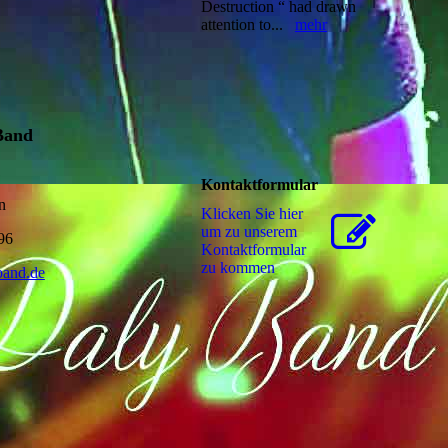
Destruction “ had drawn
attention to...
mehr
Band
1
Kontaktformular
n
Klicken Sie hier
um zu unserem
96
Kon­takt­for­mu­lar
zu kommen
band.de