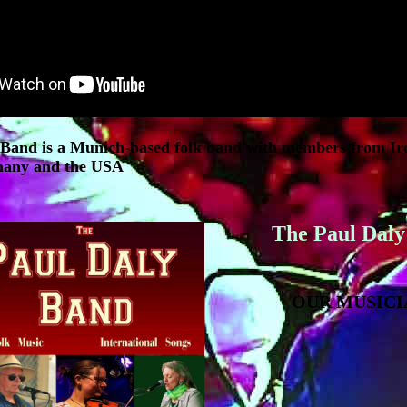
 Band is a Munich-based folk band with members from Ir
many and the USA
The Paul Dal
OUR MUSICI