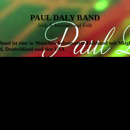
PAUL DALY BAND
Irish & International Folk
Band ist eine in München beheimatete Folkband mit Mitgl
nd, Deutschland und den USA