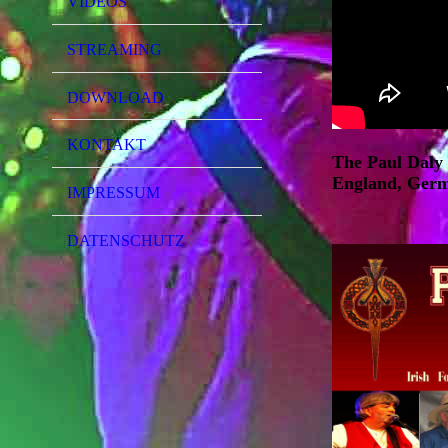
VIDEOS
STREAMING
DOWNLOAD
KONTAKT
The Paul Daly
England, Ger
IMPRESSUM
DATENSCHUTZ