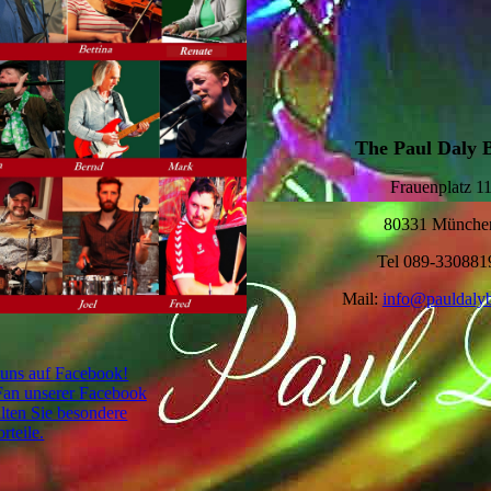
The Paul Daly 
Frauenplatz 1
80331 Münche
Tel 089-330881
Mail:
info@pauldaly
 uns auf Facebook!
Fan unserer Facebook
alten Sie besondere
rteile.