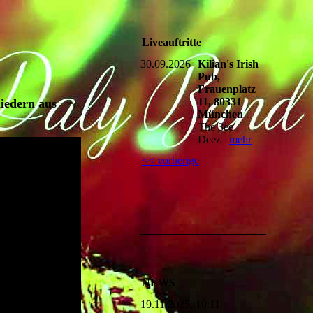
Liveauftritte
30.09.2026
Kilian's Irish
Pub,
Frauenplatz
11, 80331
iedern aus
München
The 3ee
Deez
mehr
<< vorherige
NEWS
19.11.2025, 10:11