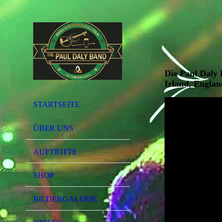
Die Paul Daly 
Irland, Engla
STARTSEITE
ÜBER UNS
AUFTRITTE
SHOP
BILDERGALERIE