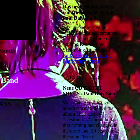
Das neue Weihnachtslied
von Dieter Reiter & The
Paul Daly Band
Jetzt das neue Lied bei
vielen Plattformen streamen
und mit einer Spende die
Stiftung Kinderklinik
Schwabing unterstützen!
eland,
Links zu den Streaming-
Plattformen
mehr
17.12.2021, 12:50
y Band
Neue CD EARTH
SONGS - Paul Daly Solo
Welcome to my first solo
ANS
album since 1989. On that
album I had a song
“Destruction” about the fact
that nothing had changed in
the more than 20 years since
the song “Eve of