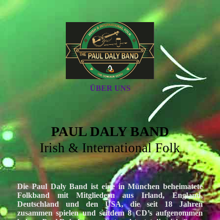
ÜBER UNS
PAUL DALY BAND
Irish & International Folk
Die Paul Daly Band ist eine in München beheimatete
Folkband mit Mitgliedern aus Irland, England,
Deutschland und den USA, die seit 18 Jahren
zusammen spielen und seitdem 8 CD’s aufgenommen