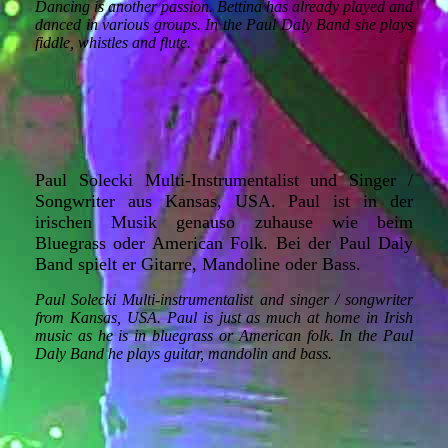
Dancing is another passion. Bettina has already played and
danced in various groups. In the Paul Daly Band she plays
fiddle, whistles and flute.
Paul Solecki Multi-Instrumentalist und Singer /
Songwriter aus Kansas, USA. Paul ist in der
irischen Musik genauso zuhause wie beim
Bluegrass oder American Folk. Bei der Paul Daly
Band spielt er Gitarre, Mandoline oder Bass.
Paul Solecki Multi-instrumentalist and singer / songwriter
from Kansas, USA. Paul is just as much at home in Irish
music as he is in bluegrass or American folk. In the Paul
Daly Band he plays guitar, mandolin and bass.