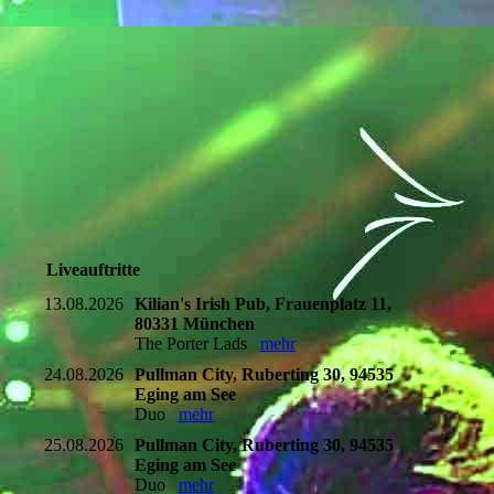
Liveauftritte
13.08.2026
Kilian's Irish Pub, Frauenplatz 11,
80331 München
The Porter Lads
mehr
24.08.2026
Pullman City, Ruberting 30, 94535
Eging am See
Duo
mehr
25.08.2026
Pullman City, Ruberting 30, 94535
Eging am See
Duo
mehr