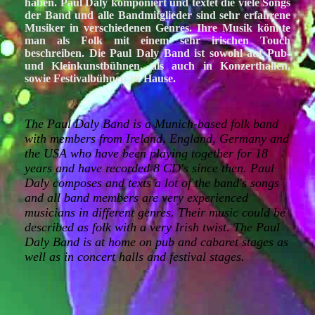
haben. Paul Daly komponiert und textet die viele Songs
der Band und alle Bandmitglieder sind sehr erfahrene
Musiker in verschiedenen Genres. Ihre Musik könnte
man als Folk mit einem sehr irischen Touch
beschreiben. Die Paul Daly Band ist sowohl auf Pub-
und Kleinkunstbühnen, als auch in Konzerthallen,
sowie Festivalbühnen zu Hause.
The Paul Daly Band is a Munich-based folk band
with members from Ireland, England, Germany and
the USA who have been playing together for 18
years and have recorded 8 CD's since then. Paul
Daly composes and texts a lot of the band's songs
and all band members are very experienced
musicians in different genres. Their music could be
described as folk with a very Irish twist. The Paul
Daly Band is at home on pub and cabaret stages as
well as in concert halls and festival stages.