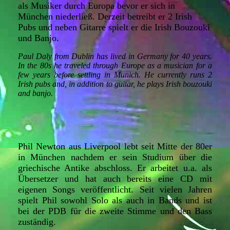
als Musiker durch Europa bevor er sich in
München niederließ. Derzeit betreibt er 2 Irish
Pubs und neben Gitarre spielt er die Irish Bouzouki
und Banjo.
Paul Daly from Dublin has lived in Germany for 40 years.
In the 80s he traveled through Europe as a musician for a
few years before settling in Munich. He currently runs 2
Irish pubs and, in addition to guitar, he plays Irish bouzouki
and banjo.
Phil Newton aus Liverpool lebt seit Mitte der 80er
in München nachdem er sein Studium über die
griechische Antike abschloss. Er arbeitet u.a. als
Übersetzer und hat auch bereits eine CD mit
eigenen Songs veröffentlicht. Seit vielen Jahren
spielt Phil sowohl Solo als auch in Bands und ist
bei der PDB für die zweite Stimme und den Bass
zuständig.