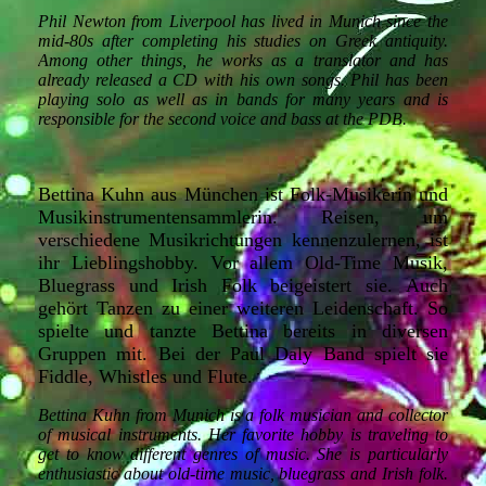
Phil Newton from Liverpool has lived in Munich since the
mid-80s after completing his studies on Greek antiquity.
Among other things, he works as a translator and has
already released a CD with his own songs. Phil has been
playing solo as well as in bands for many years and is
responsible for the second voice and bass at the PDB.
Bettina Kuhn aus München ist Folk-Musikerin und
Musikinstrumentensammlerin. Reisen, um
verschiedene Musikrichtungen kennenzulernen, ist
ihr Lieblingshobby. Vor allem Old-Time Musik,
Bluegrass und Irish Folk beigeistert sie. Auch
gehört Tanzen zu einer weiteren Leidenschaft. So
spielte und tanzte Bettina bereits in diversen
Gruppen mit. Bei der Paul Daly Band spielt sie
Fiddle, Whistles und Flute.
Bettina Kuhn from Munich is a folk musician and collector
of musical instruments. Her favorite hobby is traveling to
get to know different genres of music. She is particularly
enthusiastic about old-time music, bluegrass and Irish folk.