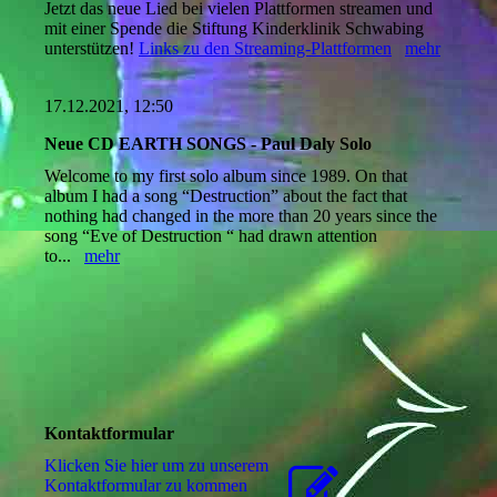
Jetzt das neue Lied bei vielen Plattformen streamen und
mit einer Spende die Stiftung Kinderklinik Schwabing
unterstützen!
Links zu den Streaming-Plattformen
mehr
17.12.2021, 12:50
Neue CD EARTH SONGS - Paul Daly Solo
Welcome to my first solo album since 1989. On that
album I had a song “Destruction” about the fact that
nothing had changed in the more than 20 years since the
song “Eve of Destruction “ had drawn attention
to...
mehr
Kontaktformular
Klicken Sie hier um zu unserem
Kon­takt­for­mu­lar zu kommen