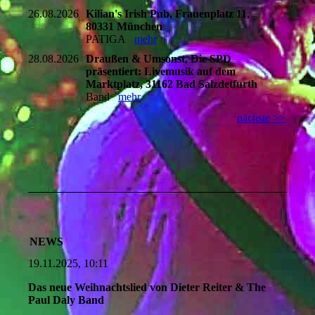
26.08.2026
Kilian's Irish Pub, Frauenplatz 11,
80331 München
PATIGA
mehr
28.08.2026
Draußen & Umsonst, Die SPD
präsentiert: Livemusik auf dem
Marktplatz, 31162 Bad Salzdetfurth
Band
mehr
nächste >>
NEWS
19.11.2025, 10:11
Das neue Weihnachtslied von Dieter Reiter & The
Paul Daly Band