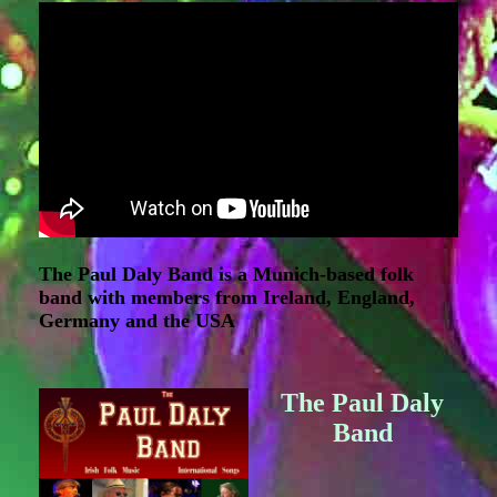
The Paul Daly Band is a Munich-based folk
band with members from Ireland, England,
Germany and the USA
The Paul Daly
Band