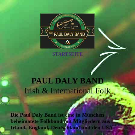
STARTSEITE
PAUL DALY BAND
Irish & International Folk
Die Paul Daly Band ist eine in München
beheimatete Folkband mit Mitgliedern aus
Irland, England, Deutschland und den USA