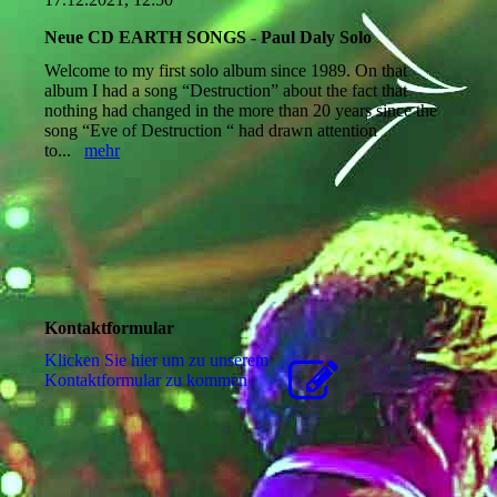
Neue CD EARTH SONGS - Paul Daly Solo
Welcome to my first solo album since 1989. On that
album I had a song “Destruction” about the fact that
nothing had changed in the more than 20 years since the
song “Eve of Destruction “ had drawn attention
to...
mehr
Kontaktformular
Klicken Sie hier um zu unserem
Kon­takt­for­mu­lar zu kommen