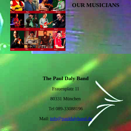
OUR MUSICIANS
The Paul Daly Band
Frauenplatz 11
80331 München
Tel 089-33088196
Mail:
info@pauldalyband.de