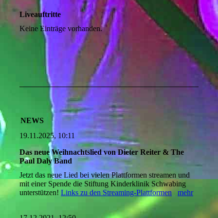
Liveauftritte
Keine Einträge vorhanden.
NEWS
19.11.2025, 10:11
Das neue Weihnachtslied von Dieter Reiter & The
Paul Daly Band
Jetzt das neue Lied bei vielen Plattformen streamen und
mit einer Spende die Stiftung Kinderklinik Schwabing
unterstützen!
Links zu den Streaming-Plattformen
mehr
17.12.2021, 12:50