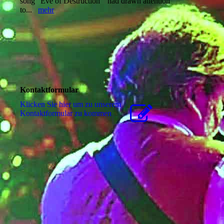
song “Eve of Destruction “ had drawn attention
to...
mehr
Kontaktformular
Klicken Sie hier um zu unserem
Kon­takt­for­mu­lar zu kommen