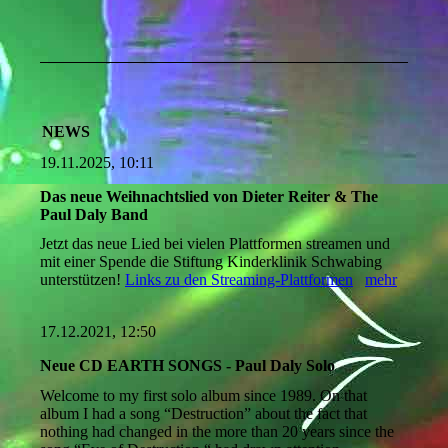
NEWS
19.11.2025, 10:11
Das neue Weihnachtslied von Dieter Reiter & The
Paul Daly Band
Jetzt das neue Lied bei vielen Plattformen streamen und
mit einer Spende die Stiftung Kinderklinik Schwabing
unterstützen!
Links zu den Streaming-Plattformen
mehr
17.12.2021, 12:50
Neue CD EARTH SONGS - Paul Daly Solo
Welcome to my first solo album since 1989. On that
album I had a song “Destruction” about the fact that
nothing had changed in the more than 20 years since the