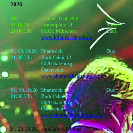
2026
Mi.
Kilian's Irish Pub
The
07.10.26
Frauenplatz 11
Porter
21:00 Uhr
80331 München
Lads
www.kiliansirishpub.de
Fr. 09.10.26
Shamrock
Duo
21:30 Uhr
Rudolfskai 12
5020 Salzburg
Österreich
www.shamrocksalzburg.com
Sa. 10.10.26
Shamrock
Duo
21:30 Uhr
Rudolfskai 12
5020 Salzburg
Österreich
www.shamrocksalzburg.com
Fr. 23.10.26
KultCafe Gilching
Trio