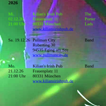
2026
Mi.
Kilian's Irish Pub
The
02.12.26
Frauenplatz 11
Porter
21:00 Uhr
80331 München
Lads
www.kiliansirishpub.de
Sa. 19.12.26
Pullman City
Band
Ruberting 30
94535 Eging am See
www.pullmancity.de
Mo.
Kilian's Irish Pub
Band
21.12.26
Frauenplatz 11
21:00 Uhr
80331 München
www.kiliansirishpub.de