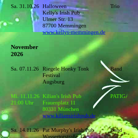
Sa. 31.10.26
Halloween
Trio
Kelly's Irish Pub
Ulmer Str. 13
87700 Memmingen
www.kellys-memmingen.de
November
2026
Sa. 07.11.26
Riegele Honky Tonk
Band
Festival
Augsburg
Mi. 11.11.26
Kilian's Irish Pub
PATIGA
21:00 Uhr
Frauenplatz 11
80331 München
www.kiliansirishpub.de
Sa. 14.11.26
Pat Murphy's Irish Pub
Band
Wassertorstraße 37