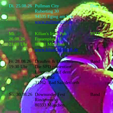
Di. 25.08.26
Pullman City
Duo
Ruberting 30
94535 Eging am See
www.pullmancity.de
Mi.
Kilian's Irish Pub
PATIGA
26.08.26
Frauenplatz 11
21:00 Uhr
80331 München
www.kiliansirishpub.de
Fr. 28.08.26
Draußen & Umsonst
Band
19:30 Uhr
Die SPD präsentiert:
Livemusik auf dem
Marktplatz
31162 Bad Salzdetfurth
So. 30.08.26
Downunder Fest
Band
Rindermarkt
80333 München