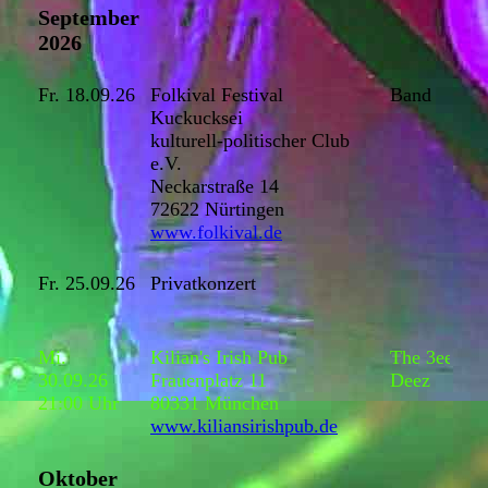
September
2026
Fr. 18.09.26
Folkival Festival
Band
Kuckucksei
kulturell-politischer Club
e.V.
Neckarstraße 14
72622 Nürtingen
www.folkival.de
Fr. 25.09.26
Privatkonzert
Mi.
Kilian's Irish Pub
The 3ee
30.09.26
Frauenplatz 11
Deez
21:00 Uhr
80331 München
www.kiliansirishpub.de
Oktober