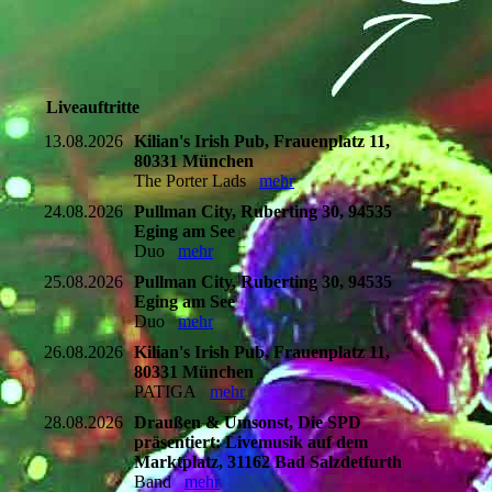
Liveauftritte
13.08.2026
Kilian's Irish Pub, Frauenplatz 11,
80331 München
The Porter Lads
mehr
24.08.2026
Pullman City, Ruberting 30, 94535
Eging am See
Duo
mehr
25.08.2026
Pullman City, Ruberting 30, 94535
Eging am See
Duo
mehr
26.08.2026
Kilian's Irish Pub, Frauenplatz 11,
80331 München
PATIGA
mehr
28.08.2026
Draußen & Umsonst, Die SPD
präsentiert: Livemusik auf dem
Marktplatz, 31162 Bad Salzdetfurth
Band
mehr