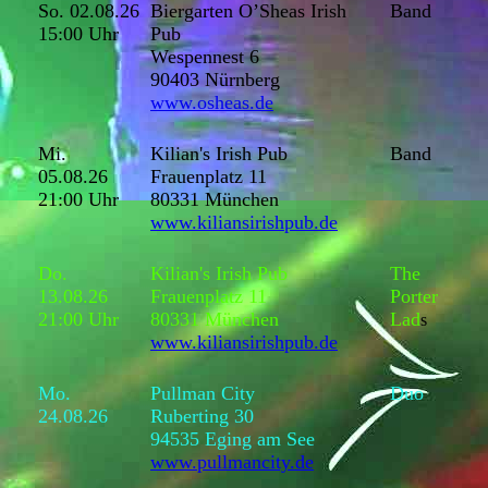
So. 02.08.26
Biergarten O’Sheas Irish
Band
15:00 Uhr
Pub
Wespennest 6
90403 Nürnberg
www.osheas.de
Mi.
Kilian's Irish Pub
Band
05.08.26
Frauenplatz 11
21:00 Uhr
80331 München
www.kiliansirishpub.de
Do.
Kilian's Irish Pub
The
13.08.26
Frauenplatz 11
Porter
21:00 Uhr
80331 München
Lad
s
www.kiliansirishpub.de
Mo.
Pullman City
Duo
24.08.26
Ruberting 30
94535 Eging am See
www.pullmancity.de