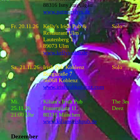
88316 Isny im Allgäu
www.patmurphys.de
Fr. 20.11.26
Kelly's Irish Pub &
Solo
Restaurant Ulm
Lautenberg 1
89073 Ulm
www.kellys-ulm.de
Sa. 21.11.26
Irish Pub Koblenz
Solo
Burgstraße 7
56068 Koblenz
www.irishpubkoblenz.com
Mi.
Kilian's Irish Pub
The 3ee
25.11.26
Frauenplatz 11
Deez
21:00 Uhr
80331 München
www.kiliansirishpub.de
Dezember