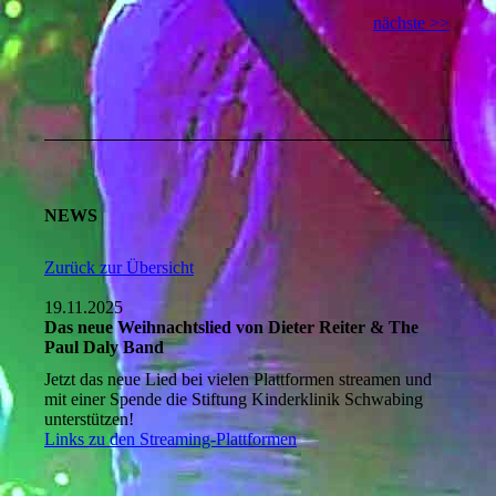
nächste >>
NEWS
Zurück zur Übersicht
19.11.2025
Das neue Weihnachtslied von Dieter Reiter & The
Paul Daly Band
Jetzt das neue Lied bei vielen Plattformen streamen und
mit einer Spende die Stiftung Kinderklinik Schwabing
unterstützen!
Links zu den Streaming-Plattformen