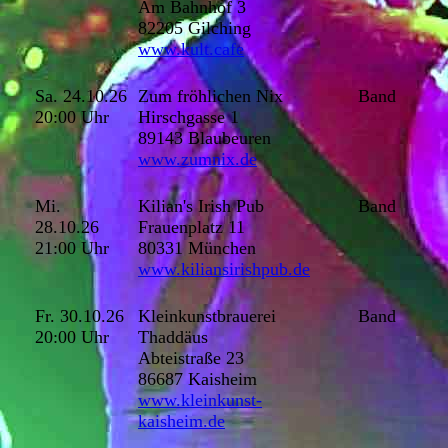
Am Bahnhof 3
82205 Gilching
www.kult.cafe
Sa. 24.10.26
Zum fröhlichen Nix
Band
20:00 Uhr
Hirschgasse 1
89143 Blaubeuren
www.zumnix.de
Mi.
Kilian's Irish Pub
Band
28.10.26
Frauenplatz 11
21:00 Uhr
80331 München
www.kiliansirishpub.de
Fr. 30.10.26
Kleinkunstbrauerei
Band
20:00 Uhr
Thaddäus
Abteistraße 23
86687 Kaisheim
www.kleinkunst-
kaisheim.de