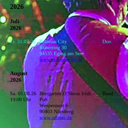
2026
Juli
2026
Fr. 31.07.26
Pullman City
Duo
Ruberting 30
94535 Eging am See
www.pullmancity.de
August
2026
Sa. 01.08.26
Biergarten O’Sheas Irish
Band
19:00 Uhr
Pub
Wespennest 6
90403 Nürnberg
www.osheas.de