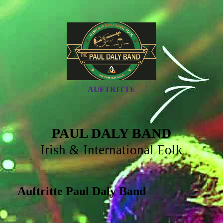
AUFTRITTE
PAUL DALY BAND
Irish & International Folk
Auftritte Paul Daly Band