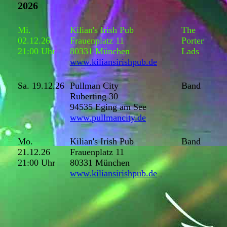
2026
Mi.
Kilian's Irish Pub
The
02.12.26
Frauenplatz 11
Porter
21:00 Uhr
80331 München
Lads
www.kiliansirishpub.de
Sa. 19.12.26
Pullman City
Band
Ruberting 30
94535 Eging am See
www.pullmancity.de
Mo.
Kilian's Irish Pub
Band
21.12.26
Frauenplatz 11
21:00 Uhr
80331 München
www.kiliansirishpub.de