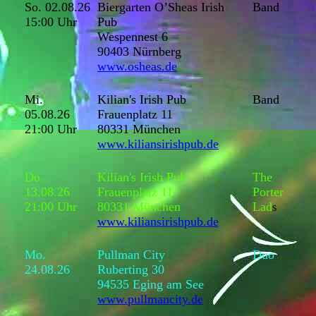
So. 02.08.26
Biergarten O’Sheas Irish
Band
15:00 Uhr
Pub
Wespennest 6
90403 Nürnberg
www.osheas.de
Mi.
Kilian's Irish Pub
Band
05.08.26
Frauenplatz 11
21:00 Uhr
80331 München
www.kiliansirishpub.de
Do.
Kilian's Irish Pub
The
13.08.26
Frauenplatz 11
Porter
21:00 Uhr
80331 München
Lad
s
www.kiliansirishpub.de
Mo.
Pullman City
Duo
24.08.26
Ruberting 30
94535 Eging am See
www.pullmancity.de