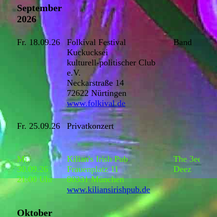
September
2026
Fr. 18.09.26
Folkival Festival
Band
Kuckucksei
kulturell-politischer Club
e.V.
Neckarstraße 14
72622 Nürtingen
www.folkival.de
Fr. 25.09.26
Privatkonzert
Mi.
Kilian's Irish Pub
The 3ee
30.09.26
Frauenplatz 11
Deez
21:00 Uhr
80331 München
www.kiliansirishpub.de
Oktober