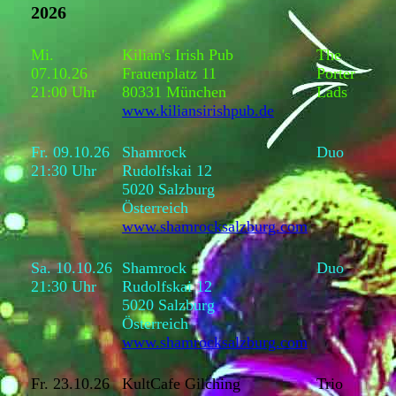
2026
Mi.
Kilian's Irish Pub
The
07.10.26
Frauenplatz 11
Porter
21:00 Uhr
80331 München
Lads
www.kiliansirishpub.de
Fr. 09.10.26
Shamrock
Duo
21:30 Uhr
Rudolfskai 12
5020 Salzburg
Österreich
www.shamrocksalzburg.com
Sa. 10.10.26
Shamrock
Duo
21:30 Uhr
Rudolfskai 12
5020 Salzburg
Österreich
www.shamrocksalzburg.com
Fr. 23.10.26
KultCafe Gilching
Trio