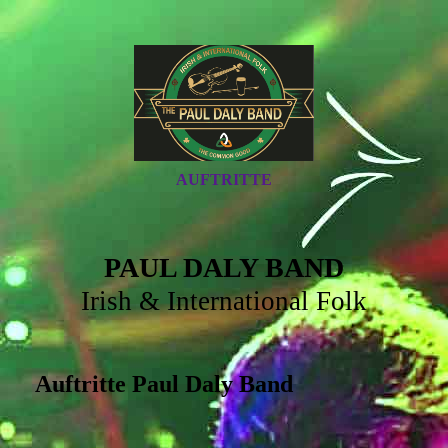
AUFTRITTE
PAUL DALY BAND
Irish & International Folk
Auftritte Paul Daly Band