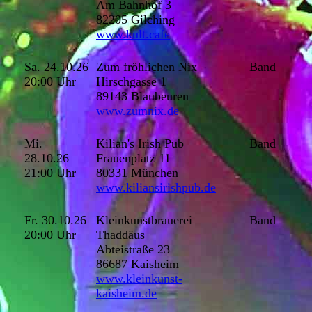
Am Bahnhof 3
82205 Gilching
www.kult.cafe
Sa. 24.10.26
Zum fröhlichen Nix
Band
20:00 Uhr
Hirschgasse 1
89143 Blaubeuren
www.zumnix.de
Mi.
Kilian's Irish Pub
Band
28.10.26
Frauenplatz 11
21:00 Uhr
80331 München
www.kiliansirishpub.de
Fr. 30.10.26
Kleinkunstbrauerei
Band
20:00 Uhr
Thaddäus
Abteistraße 23
86687 Kaisheim
www.kleinkunst-
kaisheim.de