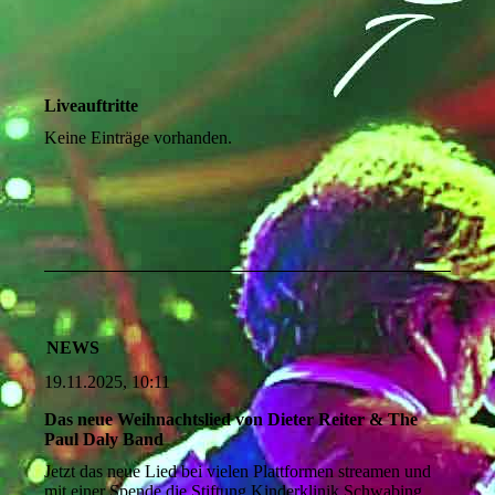
Liveauftritte
Keine Einträge vorhanden.
NEWS
19.11.2025, 10:11
Das neue Weihnachtslied von Dieter Reiter & The
Paul Daly Band
Jetzt das neue Lied bei vielen Plattformen streamen und
mit einer Spende die Stiftung Kinderklinik Schwabing