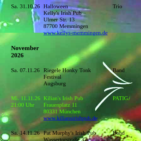
Sa. 31.10.26
Halloween
Trio
Kelly's Irish Pub
Ulmer Str. 13
87700 Memmingen
www.kellys-memmingen.de
November
2026
Sa. 07.11.26
Riegele Honky Tonk
Band
Festival
Augsburg
Mi. 11.11.26
Kilian's Irish Pub
PATIGA
21:00 Uhr
Frauenplatz 11
80331 München
www.kiliansirishpub.de
Sa. 14.11.26
Pat Murphy's Irish Pub
Band
Wassertorstraße 37