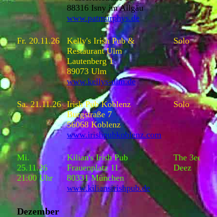
88316 Isny im Allgäu
www.patmurphys.de
Fr. 20.11.26
Kelly's Irish Pub &
Solo
Restaurant Ulm
Lautenberg 1
89073 Ulm
www.kellys-ulm.de
Sa. 21.11.26
Irish Pub Koblenz
Solo
Burgstraße 7
56068 Koblenz
www.irishpubkoblenz.com
Mi.
Kilian's Irish Pub
The 3ee
25.11.26
Frauenplatz 11
Deez
21:00 Uhr
80331 München
www.kiliansirishpub.de
Dezember