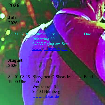
2026
Juli
2026
Fr. 31.07.26
Pullman City
Duo
Ruberting 30
94535 Eging am See
www.pullmancity.de
August
2026
Sa. 01.08.26
Biergarten O’Sheas Irish
Band
19:00 Uhr
Pub
Wespennest 6
90403 Nürnberg
www.osheas.de