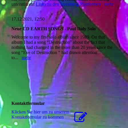
unterstützen!
Links zu den Streaming-Plattformen
mehr
17.12.2021, 12:50
Neue CD EARTH SONGS - Paul Daly Solo
Welcome to my first solo album since 1989. On that
album I had a song “Destruction” about the fact that
nothing had changed in the more than 20 years since the
song “Eve of Destruction “ had drawn attention
to...
mehr
Kontaktformular
Klicken Sie hier um zu unserem
Kon­takt­for­mu­lar zu kommen