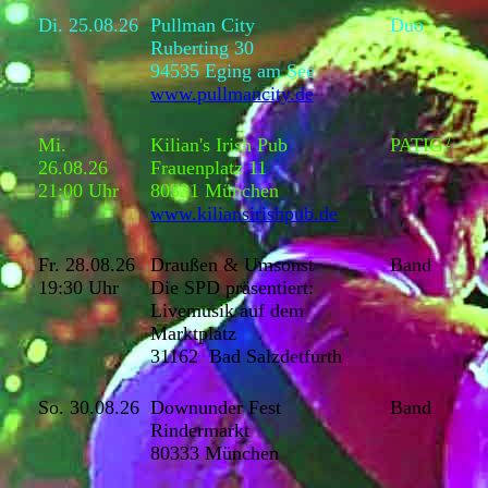
Di. 25.08.26
Pullman City
Duo
Ruberting 30
94535 Eging am See
www.pullmancity.de
Mi.
Kilian's Irish Pub
PATIGA
26.08.26
Frauenplatz 11
21:00 Uhr
80331 München
www.kiliansirishpub.de
Fr. 28.08.26
Draußen & Umsonst
Band
19:30 Uhr
Die SPD präsentiert:
Livemusik auf dem
Marktplatz
31162 Bad Salzdetfurth
So. 30.08.26
Downunder Fest
Band
Rindermarkt
80333 München